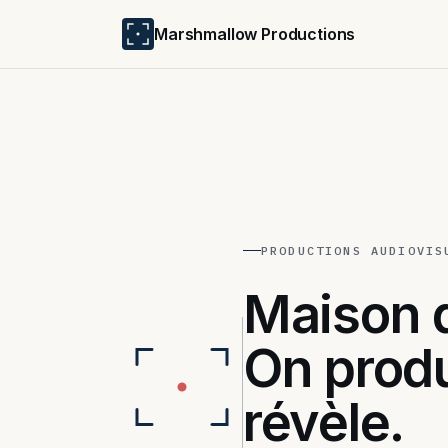
Marshmallow Productions
Productions
PRODUCTIONS AUDIOVIS
Diagnostic
Maison d
Références
On produ
À propos
révèle.