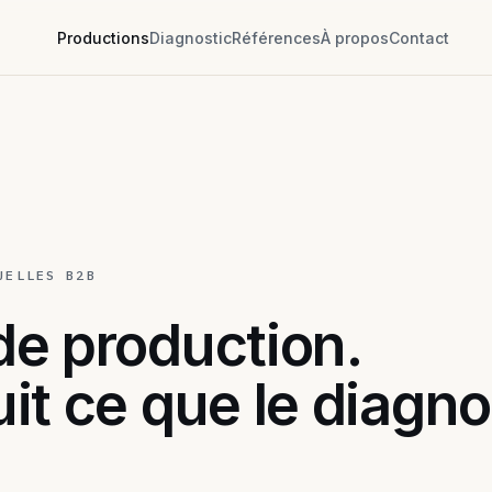
Productions
Diagnostic
Références
À propos
Contact
UELLES B2B
e production.
it ce que le diagno