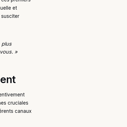
uelle et
 susciter
 plus
vous. »
ment
tentivement
nes cruciales
férents canaux