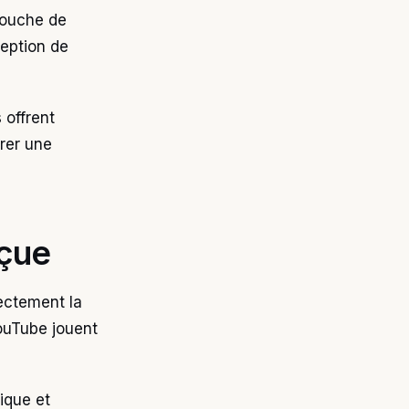
couche de
ception de
 offrent
rer une
rçue
rectement la
ouTube jouent
ique et