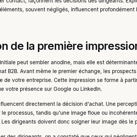
er contact, façonnent les décisions des dirigeants. Exp
léments, souvent négligés, influencent profondément l
ion de la première impressio
initiale peut sembler anodine, mais elle est déterminant
hat B2B. Avant même le premier échange, les prospects
 de votre entreprise. Cette impression se forme à parti
que votre présence sur Google ou LinkedIn.
fluencent directement la décision d'achat. Une percepti
 le processus, tandis qu'une image floue ou incohérente
Les dirigeants doivent donc soigner leur image dès le 
mer des dirigeants, on a constaté que ceux qui négligen