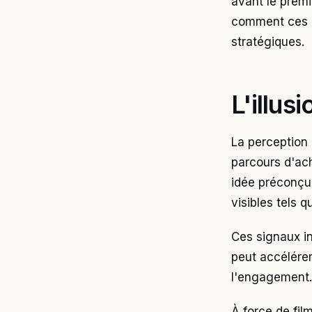
avant le premi
comment ces é
stratégiques.
L'illus
La perception 
parcours d'ac
idée préconçue
visibles tels 
Ces signaux in
peut accélérer
l'engagement. 
À force de fil