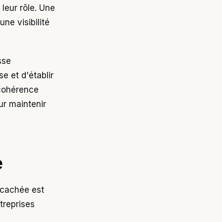
leur rôle. Une
ne visibilité
sse
e et d'établir
 cohérence
ur maintenir
e
 cachée est
treprises