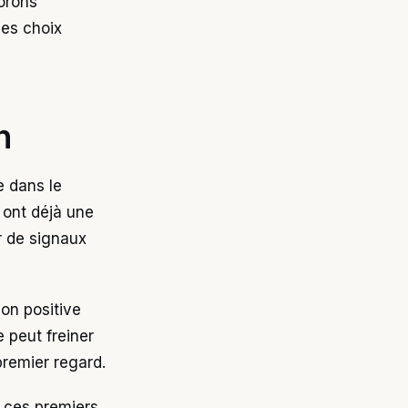
lorons
es choix
n
e dans le
 ont déjà une
r de signaux
on positive
 peut freiner
premier regard.
t ces premiers