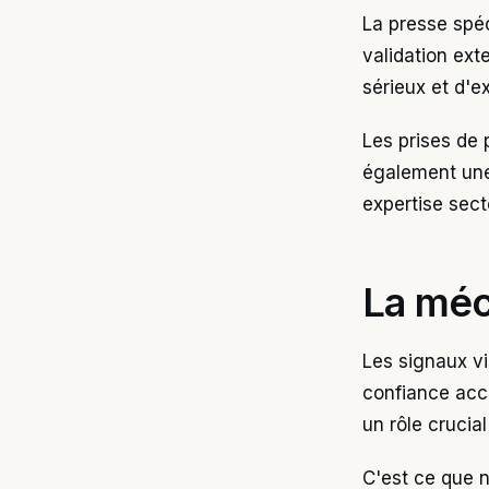
La presse spé
validation ext
sérieux et d'e
Les prises de 
également une
expertise sect
La méc
Les signaux vis
confiance acco
un rôle crucia
C'est ce que n