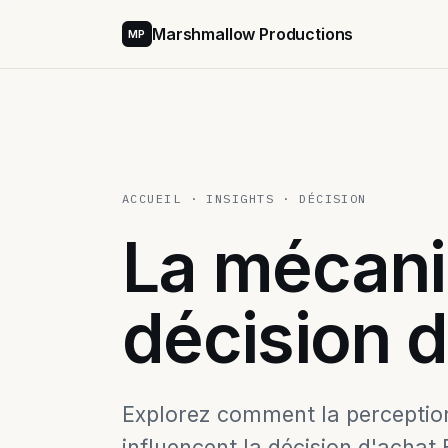
Marshmallow Productions
MP
ACCUEIL
·
INSIGHTS
·
DÉCISION
La mécani
décision 
Explorez comment la perception 
influencent la décision d'achat